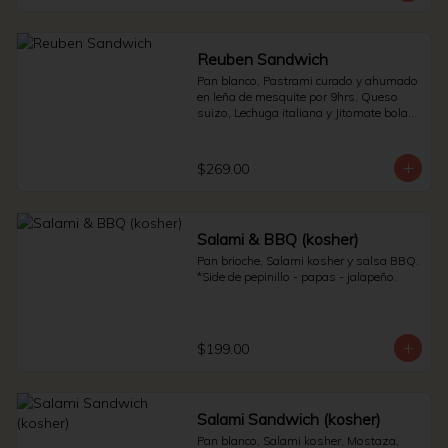
Reuben Sandwich
Pan blanco, Pastrami curado y ahumado 
en leña de mesquite por 9hrs, Queso 
suizo, Lechuga italiana y Jitomate bola. * 
Side de pepinillos - Aderezo ruso - 
Sauerkraut.
$269.00
Salami & BBQ (kosher)
Pan brioche, Salami kosher y salsa BBQ. 
*Side de pepinillo - papas - jalapeño.
$199.00
Salami Sandwich (kosher)
Pan blanco, Salami kosher, Mostaza, 