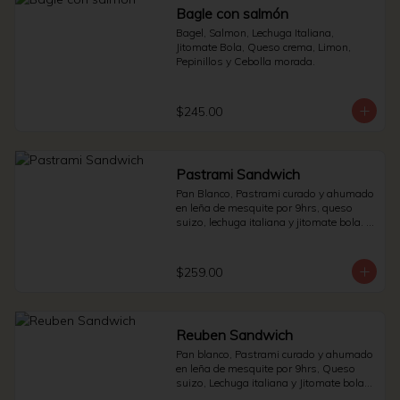
Bagle con salmón
Bagel, Salmon, Lechuga Italiana, 
Jitomate Bola, Queso crema, Limon, 
Pepinillos y Cebolla morada.
$245.00
Pastrami Sandwich
Pan Blanco, Pastrami curado y ahumado 
en leña de mesquite por 9hrs, queso 
suizo, lechuga italiana y jitomate bola. * 
Side de pepinillos - aderezo ruso - 
sauerkraut.
$259.00
Reuben Sandwich
Pan blanco, Pastrami curado y ahumado 
en leña de mesquite por 9hrs, Queso 
suizo, Lechuga italiana y Jitomate bola. * 
Side de pepinillos - Aderezo ruso - 