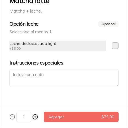
Matcha latte
Matcha + leche.
$75.00
Opción leche
Opcional
Seleccione al menos 1
Tarta datil
Tarata de datil + nuez.
Leche deslactosada light
+
$5.00
Instrucciones especiales
$69.00
Trenza cinammon roll
Agregar
$75.00
$79.00