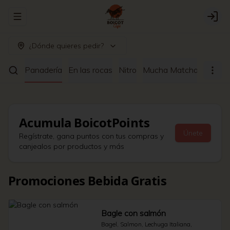
Abrir menu de navegación
Logi
¿Dónde quieres pedir?
ltrado
Panadería
En las rocas
Nitro
Mucha Matcha
Café a
Acumula
BoicotPoints
Únete
Regístrate, gana puntos con tus compras y
canjealos por productos y más
Promociones Bebida Gratis
Bagle con salmón
Bagel, Salmon, Lechuga Italiana, 