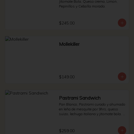
Jitomate Bola, Queso crema, Limon, 
Pepinillos y Cebolla morada.
$245.00
Mollekiller
$149.00
Pastrami Sandwich
Pan Blanco, Pastrami curado y ahumado 
en leña de mesquite por 9hrs, queso 
suizo, lechuga italiana y jitomate bola. * 
Side de pepinillos - aderezo ruso - 
sauerkraut.
$259.00