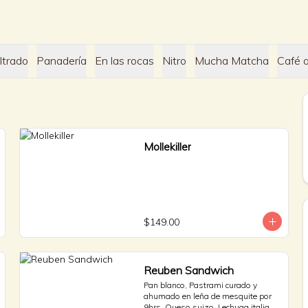
ltrado
Panadería
En las rocas
Nitro
Mucha Matcha
Café a
Mollekiller
$149.00
Reuben Sandwich
Pan blanco, Pastrami curado y 
ahumado en leña de mesquite por 
9hrs, Queso suizo, Lechuga italiana 