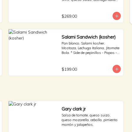
y Jitomate bola. * Side de pepinillos 
- Aderezo ruso - Sauerkraut.
$269.00
Salami Sandwich (kosher)
Pan blanco, Salami kosher, 
Mostaza, Lechuga italiana, Jitomate 
Bola. * Side de pepinillos - Papas - 
Jalapeño.
$199.00
Gary clark jr
Salsa de tomate, queso suizo, 
queso mozarella, cebolla, pimiento 
morrón y jalapeños.