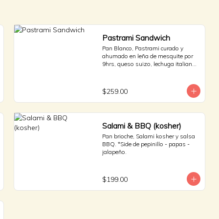
Pastrami Sandwich
Pan Blanco, Pastrami curado y 
ahumado en leña de mesquite por 
9hrs, queso suizo, lechuga italiana 
y jitomate bola. * Side de pepinillos - 
aderezo ruso - sauerkraut.
$259.00
Salami & BBQ (kosher)
Pan brioche, Salami kosher y salsa 
BBQ. *Side de pepinillo - papas - 
jalapeño.
$199.00