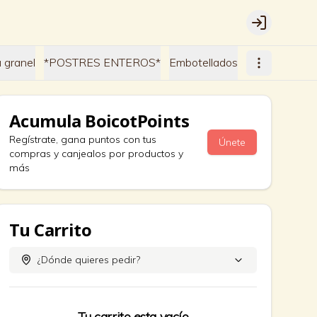
Login
 granel
*POSTRES ENTEROS*
Embotellados
Acumula
BoicotPoints
Regístrate, gana puntos con tus
Únete
compras y canjealos por productos y
más
Tu Carrito
¿Dónde quieres pedir?
Tu carrito esta vacío