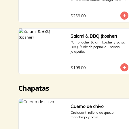
y jitomate bola. * Side de pepinillos - 
aderezo ruso - sauerkraut.
$259.00
Salami & BBQ (kosher)
Pan brioche, Salami kosher y salsa 
BBQ. *Side de pepinillo - papas - 
jalapeño.
$199.00
Chapatas
Cuerno de chivo
Croissant, relleno de queso 
manchego y pavo.