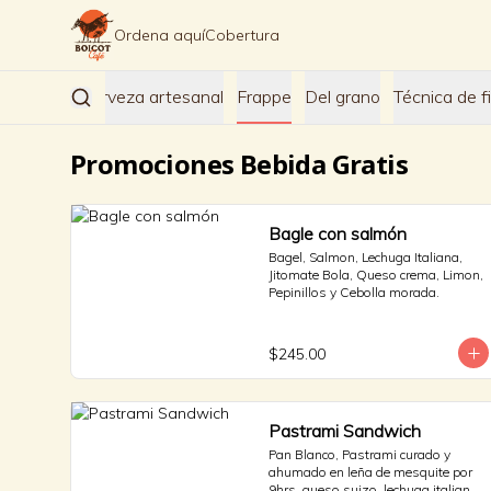
Ordena aquí
Cobertura
nfusiones
Cerveza artesanal
Frappe
Del grano
Técnica de fi
Promociones Bebida Gratis
Bagle con salmón
Bagel, Salmon, Lechuga Italiana, 
Jitomate Bola, Queso crema, Limon, 
Pepinillos y Cebolla morada.
$245.00
Pastrami Sandwich
Pan Blanco, Pastrami curado y 
ahumado en leña de mesquite por 
9hrs, queso suizo, lechuga italiana 