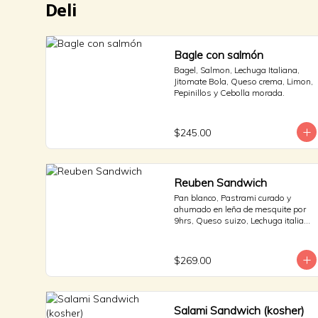
Deli
Bagle con salmón
Bagel, Salmon, Lechuga Italiana, 
Jitomate Bola, Queso crema, Limon, 
Pepinillos y Cebolla morada.
$245.00
Reuben Sandwich
Pan blanco, Pastrami curado y 
ahumado en leña de mesquite por 
9hrs, Queso suizo, Lechuga italiana 
y Jitomate bola. * Side de pepinillos 
- Aderezo ruso - Sauerkraut.
$269.00
Salami Sandwich (kosher)