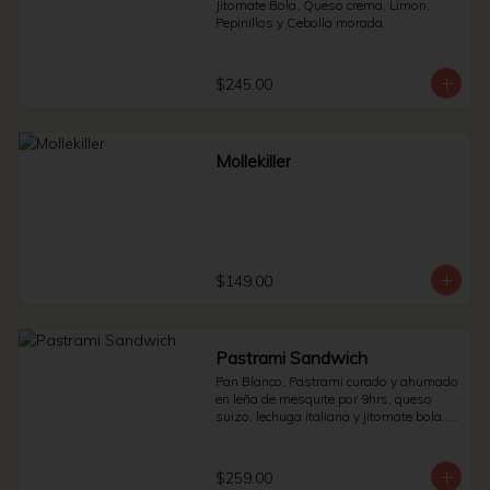
Jitomate Bola, Queso crema, Limon, 
Pepinillos y Cebolla morada.
$245.00
Mollekiller
$149.00
Pastrami Sandwich
Pan Blanco, Pastrami curado y ahumado 
en leña de mesquite por 9hrs, queso 
suizo, lechuga italiana y jitomate bola. * 
Side de pepinillos - aderezo ruso - 
sauerkraut.
$259.00