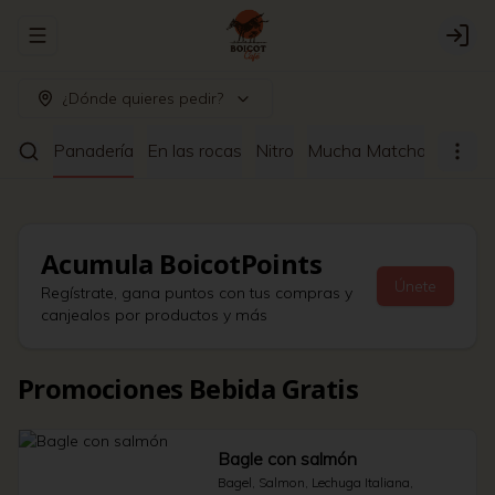
Abrir menu de navegación
Logi
¿Dónde quieres pedir?
ltrado
Panadería
En las rocas
Nitro
Mucha Matcha
Café a
Acumula
BoicotPoints
Únete
Regístrate, gana puntos con tus compras y
canjealos por productos y más
Promociones Bebida Gratis
Bagle con salmón
Bagel, Salmon, Lechuga Italiana, 