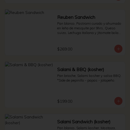
Reuben Sandwich
Pan blanco, Pastrami curado y ahumado 
en leña de mesquite por 9hrs, Queso 
suizo, Lechuga italiana y Jitomate bola. * 
Side de pepinillos - Aderezo ruso - 
Sauerkraut.
$269.00
Salami & BBQ (kosher)
Pan brioche, Salami kosher y salsa BBQ. 
*Side de pepinillo - papas - jalapeño.
$199.00
Salami Sandwich (kosher)
Pan blanco, Salami kosher, Mostaza, 