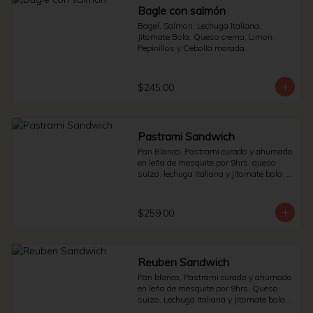
Bagle con salmón
Bagel, Salmon, Lechuga Italiana, 
Jitomate Bola, Queso crema, Limon, 
Pepinillos y Cebolla morada.
$245.00
Pastrami Sandwich
Pan Blanco, Pastrami curado y ahumado 
en leña de mesquite por 9hrs, queso 
suizo, lechuga italiana y jitomate bola. * 
Side de pepinillos - aderezo ruso - 
sauerkraut.
$259.00
Reuben Sandwich
Pan blanco, Pastrami curado y ahumado 
en leña de mesquite por 9hrs, Queso 
suizo, Lechuga italiana y Jitomate bola. * 
Side de pepinillos - Aderezo ruso - 