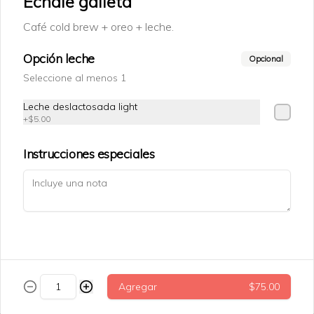
Echale galleta
Café cold brew + oreo + leche.
$75.00
Opción leche
Opcional
Seleccione al menos 1
Tarta datil
Tarata de datil + nuez.
Leche deslactosada light
+
$5.00
Instrucciones especiales
$69.00
Trenza cinammon roll
Agregar
$75.00
$79.00