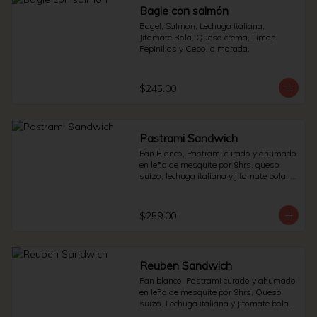
Bagle con salmón
Bagel, Salmon, Lechuga Italiana, 
Jitomate Bola, Queso crema, Limon, 
Pepinillos y Cebolla morada.
$245.00
Pastrami Sandwich
Pan Blanco, Pastrami curado y ahumado 
en leña de mesquite por 9hrs, queso 
suizo, lechuga italiana y jitomate bola. * 
Side de pepinillos - aderezo ruso - 
sauerkraut.
$259.00
Reuben Sandwich
Pan blanco, Pastrami curado y ahumado 
en leña de mesquite por 9hrs, Queso 
suizo, Lechuga italiana y Jitomate bola. * 
Side de pepinillos - Aderezo ruso - 