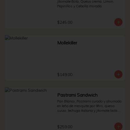
Jitomate Bola, Queso crema, Limon, 
Pepinillos y Cebolla morada.
$245.00
Mollekiller
$149.00
Pastrami Sandwich
Pan Blanco, Pastrami curado y ahumado 
en leña de mesquite por 9hrs, queso 
suizo, lechuga italiana y jitomate bola. * 
Side de pepinillos - aderezo ruso - 
sauerkraut.
$259.00