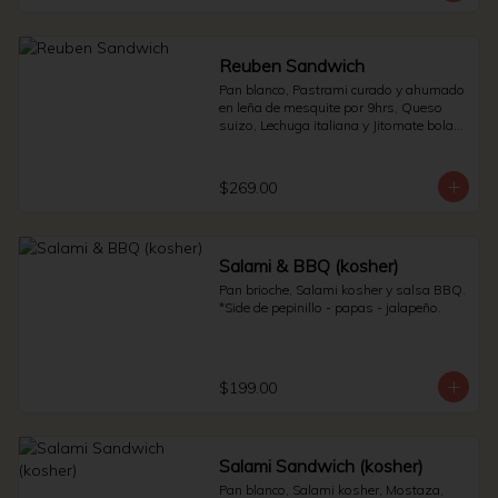
Reuben Sandwich
Pan blanco, Pastrami curado y ahumado 
en leña de mesquite por 9hrs, Queso 
suizo, Lechuga italiana y Jitomate bola. * 
Side de pepinillos - Aderezo ruso - 
Sauerkraut.
$269.00
Salami & BBQ (kosher)
Pan brioche, Salami kosher y salsa BBQ. 
*Side de pepinillo - papas - jalapeño.
$199.00
Salami Sandwich (kosher)
Pan blanco, Salami kosher, Mostaza, 