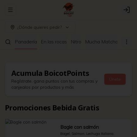
Abrir menu de navegación
Logi
¿Dónde quieres pedir?
ltrado
Panadería
En las rocas
Nitro
Mucha Matcha
Café a
Acumula
BoicotPoints
Únete
Regístrate, gana puntos con tus compras y
canjealos por productos y más
Promociones Bebida Gratis
Bagle con salmón
Bagel, Salmon, Lechuga Italiana, 