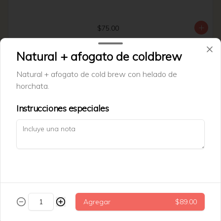
$75.00
Natural + afogato de coldbrew
Tarta datil
Natural + afogato de cold brew con helado de
Tarata de datil + nuez.
horchata.
Instrucciones especiales
$69.00
Trenza cinammon roll
Agregar
$89.00
$79.00