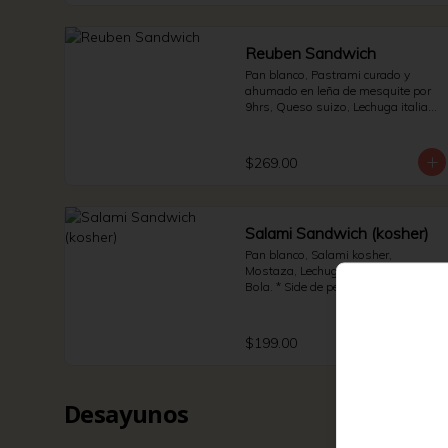
Reuben Sandwich
Pan blanco, Pastrami curado y 
ahumado en leña de mesquite por 
9hrs, Queso suizo, Lechuga italiana 
y Jitomate bola. * Side de pepinillos 
- Aderezo ruso - Sauerkraut.
$269.00
Salami Sandwich (kosher)
Pan blanco, Salami kosher, 
Mostaza, Lechuga italiana, Jitomate 
Bola. * Side de pepinillos - Papas - 
Jalapeño.
$199.00
Desayunos