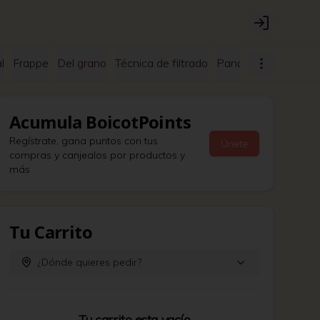
Login
l
Frappe
Del grano
Técnica de filtrado
Panadería
En las r
Acumula
BoicotPoints
Regístrate, gana puntos con tus
Únete
compras y canjealos por productos y
más
Tu Carrito
¿Dónde quieres pedir?
Tu carrito esta vacío