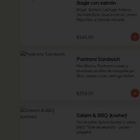
Bagle con salmón
Bagel, Salmon, Lechuga Italiana, 
Jitomate Bola, Queso crema, Limon, 
Pepinillos y Cebolla morada.
$245.00
Pastrami Sandwich
Pan Blanco, Pastrami curado y 
ahumado en leña de mesquite por 
9hrs, queso suizo, lechuga italiana 
y jitomate bola. * Side de pepinillos - 
aderezo ruso - sauerkraut.
$259.00
Salami & BBQ (kosher)
Pan brioche, Salami kosher y salsa 
BBQ. *Side de pepinillo - papas - 
jalapeño.