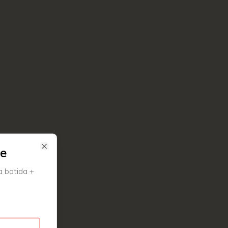
te
Close
 batida +