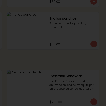
$89.00
Trío los panchos
3 quesos, manchego, suizo, 
mozarrella.
$89.00
Pastrami Sandwich
Pan Blanco, Pastrami curado y 
ahumado en leña de mesquite por 
9hrs, queso suizo, lechuga italiana 
y jitomate bola. * Side de pepinillos - 
aderezo ruso - sauerkraut.
$259.00