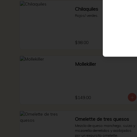
Chilaquiles
Rojos/ verdes.
$98.00
Mollekiller
$149.00
Omelette de tres quesos
Mezcla de queso manchego, suizo y 
mozarella derretidos y acobijados 
por un exquisito omelette.