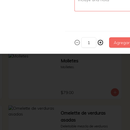
Huevos rancheros
Rojos/ verdes.
$95.00
Agregar
Molletes
Molletes.
$79.00
Omelette de verduras
asadas
Deleitable mezcla de verduras 