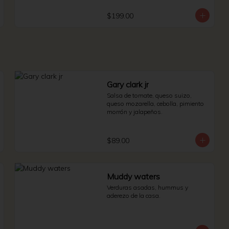
$199.00
Gary clark jr
Salsa de tomate, queso suizo, 
queso mozarella, cebolla, pimiento 
morrón y jalapeños.
$89.00
Muddy waters
Verduras asadas, hummus y 
aderezo de la casa.