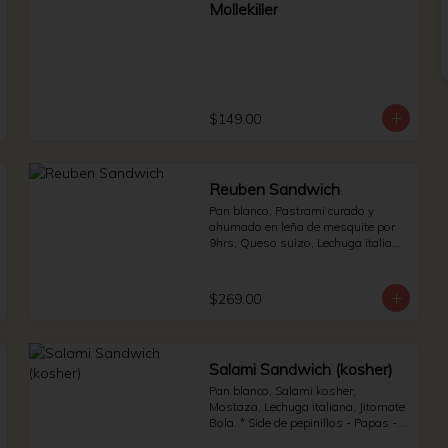
Mollekiller
$149.00
Reuben Sandwich
Pan blanco, Pastrami curado y 
ahumado en leña de mesquite por 
9hrs, Queso suizo, Lechuga italiana 
y Jitomate bola. * Side de pepinillos 
- Aderezo ruso - Sauerkraut.
$269.00
Salami Sandwich (kosher)
Pan blanco, Salami kosher, 
Mostaza, Lechuga italiana, Jitomate 
Bola. * Side de pepinillos - Papas - 
Jalapeño.