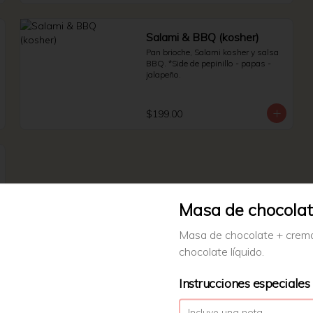
Salami & BBQ (kosher)
Pan brioche, Salami kosher y salsa 
BBQ. *Side de pepinillo - papas - 
jalapeño.
$199.00
Masa de chocola
Masa de chocolate + crema
chocolate líquido.
Instrucciones especiales