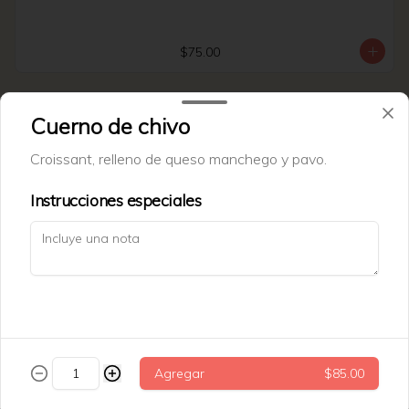
$75.00
Tarta datil
Cuerno de chivo
Tarata de datil + nuez.
Croissant, relleno de queso manchego y pavo.
Instrucciones especiales
$69.00
Trenza cinammon roll
Agregar
$85.00
$79.00