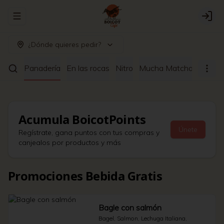
Abrir menu de navegación
Logi
¿Dónde quieres pedir?
ltrado
Panadería
En las rocas
Nitro
Mucha Matcha
Café a
Acumula
BoicotPoints
Únete
Regístrate, gana puntos con tus compras y
canjealos por productos y más
Promociones Bebida Gratis
Bagle con salmón
Bagel, Salmon, Lechuga Italiana, 