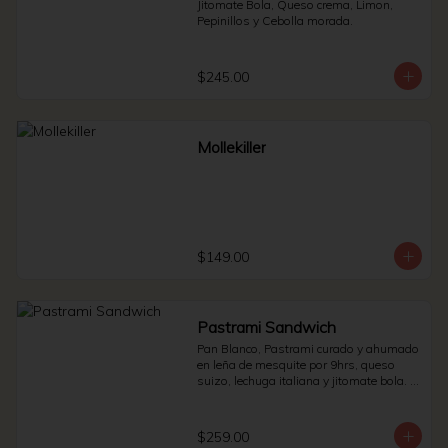
Jitomate Bola, Queso crema, Limon, 
Pepinillos y Cebolla morada.
$245.00
Mollekiller
$149.00
Pastrami Sandwich
Pan Blanco, Pastrami curado y ahumado 
en leña de mesquite por 9hrs, queso 
suizo, lechuga italiana y jitomate bola. * 
Side de pepinillos - aderezo ruso - 
sauerkraut.
$259.00