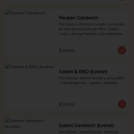
Reuben Sandwich
Pan blanco, Pastrami curado y ahumado 
en leña de mesquite por 9hrs, Queso 
suizo, Lechuga italiana y Jitomate bola. * 
Side de pepinillos - Aderezo ruso - 
Sauerkraut.
$269.00
Salami & BBQ (kosher)
Pan brioche, Salami kosher y salsa BBQ. 
*Side de pepinillo - papas - jalapeño.
$199.00
Salami Sandwich (kosher)
Pan blanco, Salami kosher, Mostaza, 