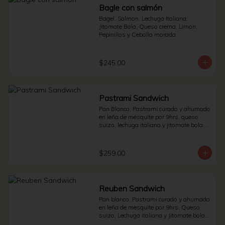
Bagle con salmón
Bagel, Salmon, Lechuga Italiana, 
Jitomate Bola, Queso crema, Limon, 
Pepinillos y Cebolla morada.
$245.00
Pastrami Sandwich
Pan Blanco, Pastrami curado y ahumado 
en leña de mesquite por 9hrs, queso 
suizo, lechuga italiana y jitomate bola. * 
Side de pepinillos - aderezo ruso - 
sauerkraut.
$259.00
Reuben Sandwich
Pan blanco, Pastrami curado y ahumado 
en leña de mesquite por 9hrs, Queso 
suizo, Lechuga italiana y Jitomate bola. * 
Side de pepinillos - Aderezo ruso - 