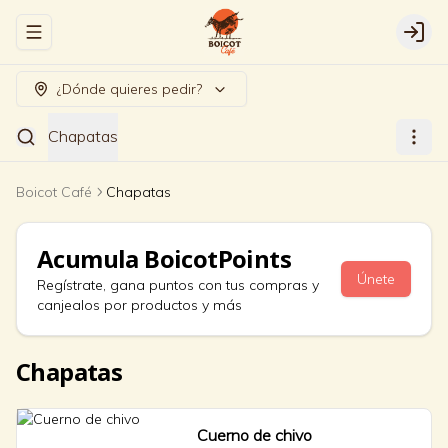
Abrir menu de navegación
Logi
¿Dónde quieres pedir?
Chapatas
Boicot Café
Chapatas
Acumula
BoicotPoints
Únete
Regístrate, gana puntos con tus compras y
canjealos por productos y más
Chapatas
Cuerno de chivo