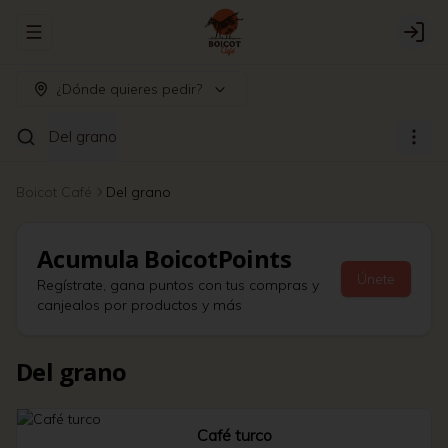
Abrir menu de navegación
Logi
¿Dónde quieres pedir?
Del grano
Boicot Café
Del grano
Acumula
BoicotPoints
Únete
Regístrate, gana puntos con tus compras y
canjealos por productos y más
Del grano
Café turco