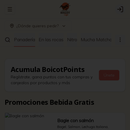
Abrir menu de navegación
Logi
¿Dónde quieres pedir?
ltrado
Panadería
En las rocas
Nitro
Mucha Matcha
Café a
Acumula
BoicotPoints
Únete
Regístrate, gana puntos con tus compras y
canjealos por productos y más
Promociones Bebida Gratis
Bagle con salmón
Bagel, Salmon, Lechuga Italiana, 