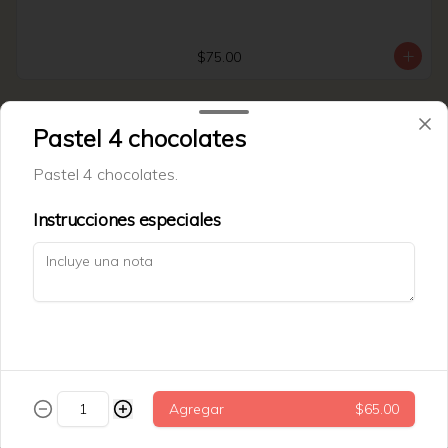
$75.00
Tarta datil
Pastel 4 chocolates
Tarata de datil + nuez.
Pastel 4 chocolates.
Instrucciones especiales
$69.00
Trenza cinammon roll
Agregar
$65.00
$79.00