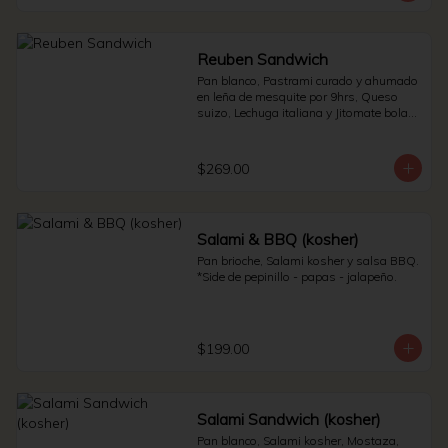
Reuben Sandwich
Pan blanco, Pastrami curado y ahumado 
en leña de mesquite por 9hrs, Queso 
suizo, Lechuga italiana y Jitomate bola. * 
Side de pepinillos - Aderezo ruso - 
Sauerkraut.
$269.00
Salami & BBQ (kosher)
Pan brioche, Salami kosher y salsa BBQ. 
*Side de pepinillo - papas - jalapeño.
$199.00
Salami Sandwich (kosher)
Pan blanco, Salami kosher, Mostaza, 