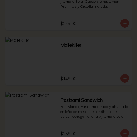
Jitomate Bola, Queso crema, Limon, 
Pepinillos y Cebolla morada.
$245.00
Mollekiller
$149.00
Pastrami Sandwich
Pan Blanco, Pastrami curado y ahumado 
en leña de mesquite por 9hrs, queso 
suizo, lechuga italiana y jitomate bola. * 
Side de pepinillos - aderezo ruso - 
sauerkraut.
$259.00