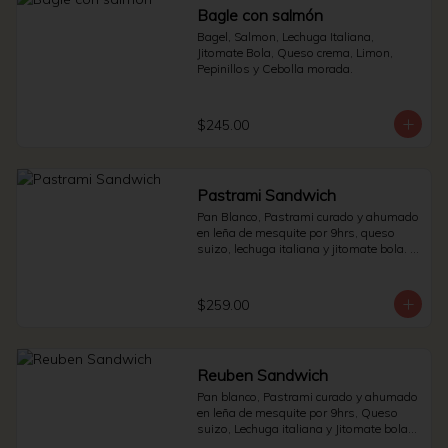
Bagle con salmón
Bagel, Salmon, Lechuga Italiana, 
Jitomate Bola, Queso crema, Limon, 
Pepinillos y Cebolla morada.
$245.00
Pastrami Sandwich
Pan Blanco, Pastrami curado y ahumado 
en leña de mesquite por 9hrs, queso 
suizo, lechuga italiana y jitomate bola. * 
Side de pepinillos - aderezo ruso - 
sauerkraut.
$259.00
Reuben Sandwich
Pan blanco, Pastrami curado y ahumado 
en leña de mesquite por 9hrs, Queso 
suizo, Lechuga italiana y Jitomate bola. * 
Side de pepinillos - Aderezo ruso - 