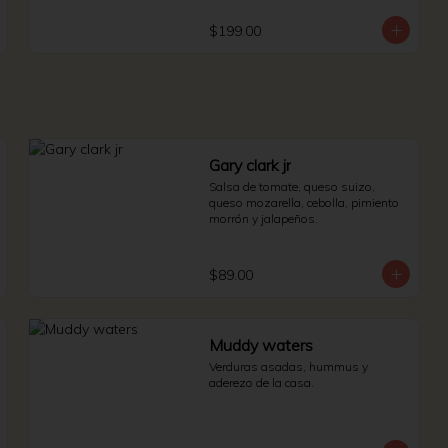
$199.00
Gary clark jr
Salsa de tomate, queso suizo, 
queso mozarella, cebolla, pimiento 
morrón y jalapeños.
$89.00
Muddy waters
Verduras asadas, hummus y 
aderezo de la casa.