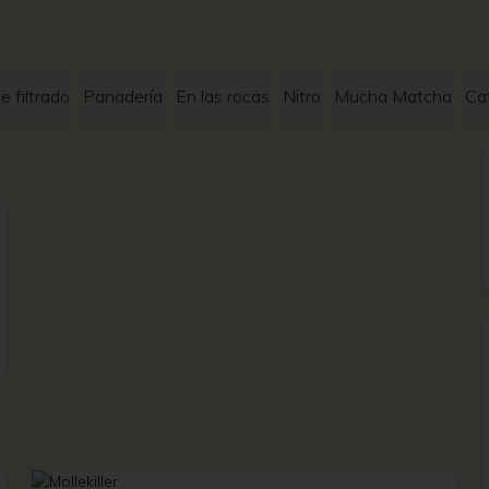
e filtrado
Panadería
En las rocas
Nitro
Mucha Matcha
Caf