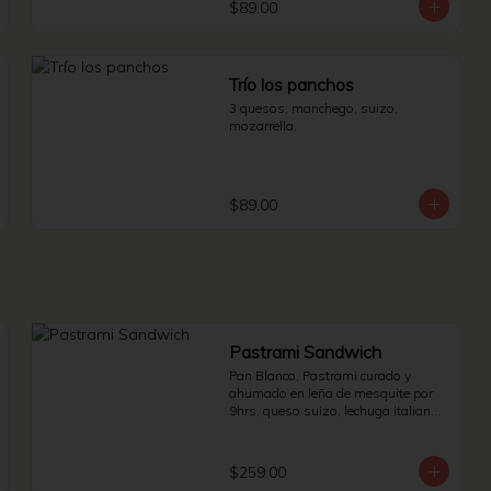
$89.00
Trío los panchos
3 quesos, manchego, suizo, 
mozarrella.
$89.00
Pastrami Sandwich
Pan Blanco, Pastrami curado y 
ahumado en leña de mesquite por 
9hrs, queso suizo, lechuga italiana 
y jitomate bola. * Side de pepinillos - 
aderezo ruso - sauerkraut.
$259.00