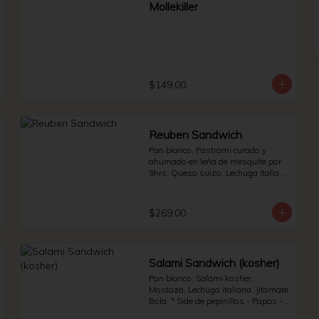
Mollekiller
$149.00
Reuben Sandwich
Pan blanco, Pastrami curado y 
ahumado en leña de mesquite por 
9hrs, Queso suizo, Lechuga italiana 
y Jitomate bola. * Side de pepinillos 
- Aderezo ruso - Sauerkraut.
$269.00
Salami Sandwich (kosher)
Pan blanco, Salami kosher, 
Mostaza, Lechuga italiana, Jitomate 
Bola. * Side de pepinillos - Papas - 
Jalapeño.