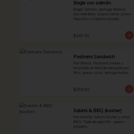
Bagle con salmón
Bagel, Salmon, Lechuga Italiana, 
Jitomate Bola, Queso crema, Limon, 
Pepinillos y Cebolla morada.
$245.00
Pastrami Sandwich
Pan Blanco, Pastrami curado y 
ahumado en leña de mesquite por 
9hrs, queso suizo, lechuga italiana 
y jitomate bola. * Side de pepinillos - 
aderezo ruso - sauerkraut.
$259.00
Salami & BBQ (kosher)
Pan brioche, Salami kosher y salsa 
BBQ. *Side de pepinillo - papas - 
jalapeño.