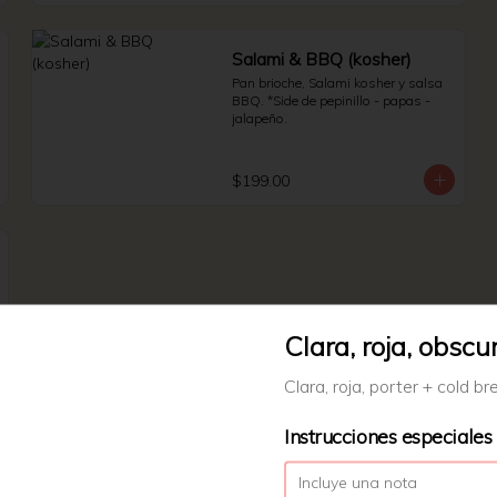
Salami & BBQ (kosher)
Pan brioche, Salami kosher y salsa 
BBQ. *Side de pepinillo - papas - 
jalapeño.
$199.00
Clara, roja, obscu
Clara, roja, porter + cold br
Instrucciones especiales