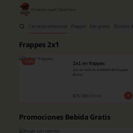
Ordena aquí
Cobertura
Infusiones
Cerveza artesanal
Frappe
Del grano
Técnica d
Frappes 2x1
-
50
%
2x1 en frappes
2x1 en toda la variedad de frappes 
Boicot.
$75.00
$150.00
Promociones Bebida Gratis