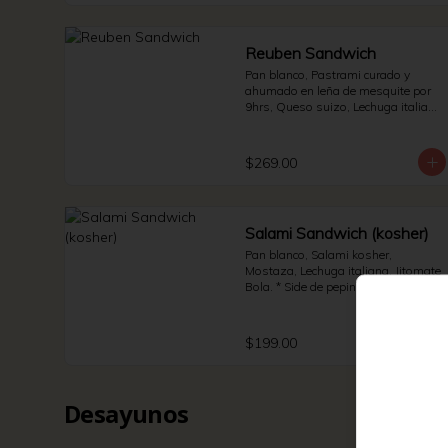
Reuben Sandwich
Pan blanco, Pastrami curado y 
ahumado en leña de mesquite por 
9hrs, Queso suizo, Lechuga italiana 
y Jitomate bola. * Side de pepinillos 
- Aderezo ruso - Sauerkraut.
$269.00
Salami Sandwich (kosher)
Pan blanco, Salami kosher, 
Mostaza, Lechuga italiana, Jitomate 
Bola. * Side de pepinillos - Papas - 
Jalapeño.
$199.00
Desayunos