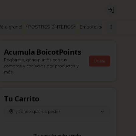
Login
é a granel
*POSTRES ENTEROS*
Embotellados
Acumula
BoicotPoints
Regístrate, gana puntos con tus
Únete
compras y canjealos por productos y
más
Tu Carrito
¿Dónde quieres pedir?
Tu carrito esta vacío