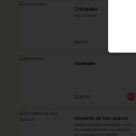
Chilaquiles
Rojos/ verdes.
$98.00
Mollekiller
$149.00
Omelette de tres quesos
Mezcla de queso manchego, suizo y 
mozarella derretidos y acobijados 
por un exquisito omelette.