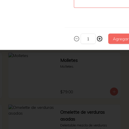
Huevos rancheros
Rojos/ verdes.
Agregar
$95.00
Molletes
Molletes.
$79.00
Omelette de verduras
asadas
Deleitable mezcla de verduras 