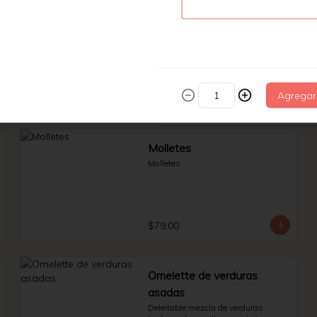
Huevos rancheros
Rojos/ verdes.
Agregar
$95.00
Molletes
Molletes.
$79.00
Omelette de verduras
asadas
Deleitable mezcla de verduras 