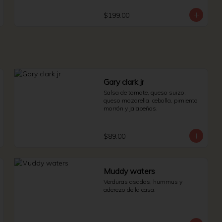
$199.00
Gary clark jr
Salsa de tomate, queso suizo, 
queso mozarella, cebolla, pimiento 
morrón y jalapeños.
$89.00
Muddy waters
Verduras asadas, hummus y 
aderezo de la casa.