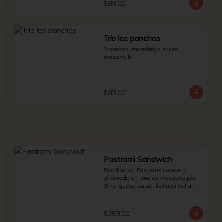
$89.00
Trío los panchos
3 quesos, manchego, suizo, 
mozarrella.
$89.00
Pastrami Sandwich
Pan Blanco, Pastrami curado y 
ahumado en leña de mesquite por 
9hrs, queso suizo, lechuga italiana 
y jitomate bola. * Side de pepinillos - 
aderezo ruso - sauerkraut.
$259.00