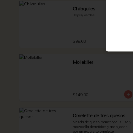
Chilaquiles
Rojos/ verdes.
$98.00
Mollekiller
$149.00
Omelette de tres quesos
Mezcla de queso manchego, suizo y 
mozarella derretidos y acobijados 
por un exquisito omelette.