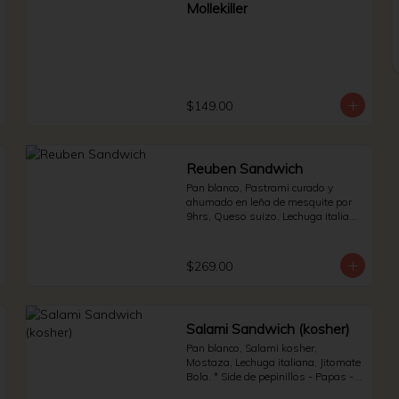
Mollekiller
$149.00
Reuben Sandwich
Pan blanco, Pastrami curado y 
ahumado en leña de mesquite por 
9hrs, Queso suizo, Lechuga italiana 
y Jitomate bola. * Side de pepinillos 
- Aderezo ruso - Sauerkraut.
$269.00
Salami Sandwich (kosher)
Pan blanco, Salami kosher, 
Mostaza, Lechuga italiana, Jitomate 
Bola. * Side de pepinillos - Papas - 
Jalapeño.