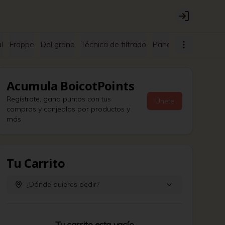
Login
l
Frappe
Del grano
Técnica de filtrado
Panadería
En las r
Acumula
BoicotPoints
Regístrate, gana puntos con tus
Únete
compras y canjealos por productos y
más
Tu Carrito
¿Dónde quieres pedir?
Tu carrito esta vacío