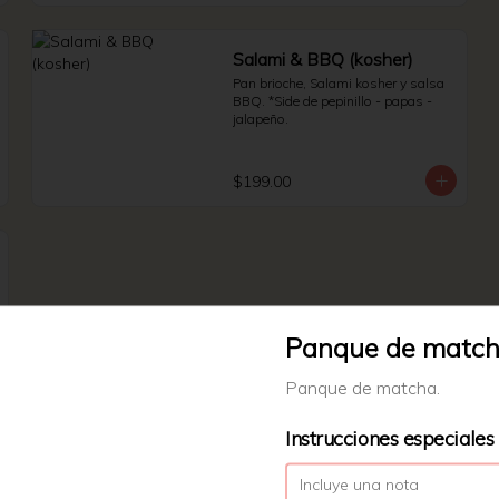
Salami & BBQ (kosher)
Pan brioche, Salami kosher y salsa 
BBQ. *Side de pepinillo - papas - 
jalapeño.
$199.00
Panque de matc
Panque de matcha.
Instrucciones especiales