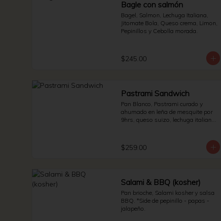
Bagle con salmón
Bagel, Salmon, Lechuga Italiana, 
Jitomate Bola, Queso crema, Limon, 
Pepinillos y Cebolla morada.
$245.00
Pastrami Sandwich
Pan Blanco, Pastrami curado y 
ahumado en leña de mesquite por 
9hrs, queso suizo, lechuga italiana 
y jitomate bola. * Side de pepinillos - 
aderezo ruso - sauerkraut.
$259.00
Salami & BBQ (kosher)
Pan brioche, Salami kosher y salsa 
BBQ. *Side de pepinillo - papas - 
jalapeño.