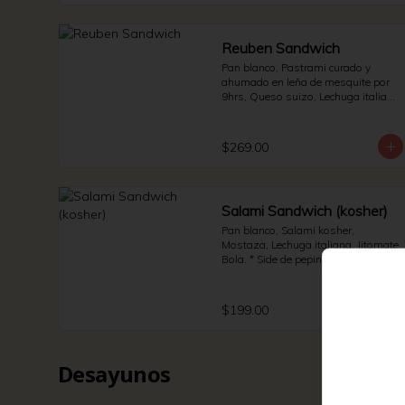
Reuben Sandwich
Pan blanco, Pastrami curado y 
ahumado en leña de mesquite por 
9hrs, Queso suizo, Lechuga italiana 
y Jitomate bola. * Side de pepinillos 
- Aderezo ruso - Sauerkraut.
$269.00
Salami Sandwich (kosher)
Pan blanco, Salami kosher, 
Mostaza, Lechuga italiana, Jitomate 
Bola. * Side de pepinillos - Papas - 
Jalapeño.
$199.00
Desayunos