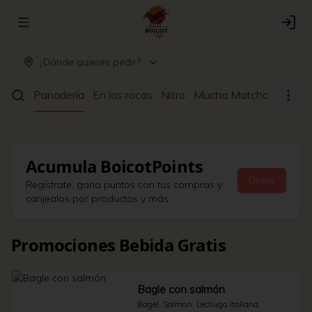
Abrir menu de navegación
Logi
¿Dónde quieres pedir?
ltrado
Panadería
En las rocas
Nitro
Mucha Matcha
Café a
Acumula
BoicotPoints
Únete
Regístrate, gana puntos con tus compras y
canjealos por productos y más
Promociones Bebida Gratis
Bagle con salmón
Bagel, Salmon, Lechuga Italiana, 