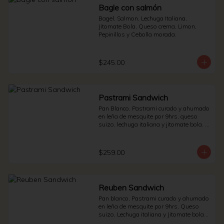
Bagle con salmón
Bagel, Salmon, Lechuga Italiana, 
Jitomate Bola, Queso crema, Limon, 
Pepinillos y Cebolla morada.
$245.00
Pastrami Sandwich
Pan Blanco, Pastrami curado y ahumado 
en leña de mesquite por 9hrs, queso 
suizo, lechuga italiana y jitomate bola. * 
Side de pepinillos - aderezo ruso - 
sauerkraut.
$259.00
Reuben Sandwich
Pan blanco, Pastrami curado y ahumado 
en leña de mesquite por 9hrs, Queso 
suizo, Lechuga italiana y Jitomate bola. * 
Side de pepinillos - Aderezo ruso - 