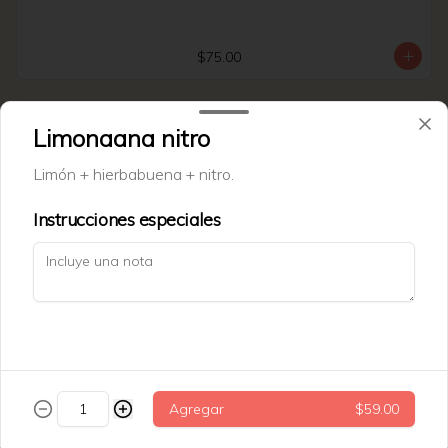
$75.00
Tarta datil
Limonaana nitro
Tarata de datil + nuez.
Limón + hierbabuena + nitro.
Instrucciones especiales
$69.00
Trenza cinammon roll
Agregar
$59.00
$79.00