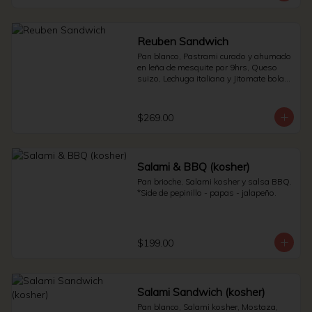
Reuben Sandwich
Pan blanco, Pastrami curado y ahumado 
en leña de mesquite por 9hrs, Queso 
suizo, Lechuga italiana y Jitomate bola. * 
Side de pepinillos - Aderezo ruso - 
Sauerkraut.
$269.00
Salami & BBQ (kosher)
Pan brioche, Salami kosher y salsa BBQ. 
*Side de pepinillo - papas - jalapeño.
$199.00
Salami Sandwich (kosher)
Pan blanco, Salami kosher, Mostaza, 