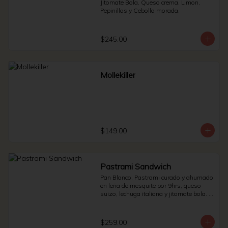
Jitomate Bola, Queso crema, Limon, 
Pepinillos y Cebolla morada.
$245.00
Mollekiller
$149.00
Pastrami Sandwich
Pan Blanco, Pastrami curado y ahumado 
en leña de mesquite por 9hrs, queso 
suizo, lechuga italiana y jitomate bola. * 
Side de pepinillos - aderezo ruso - 
sauerkraut.
$259.00