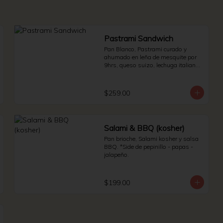
Pastrami Sandwich
Pan Blanco, Pastrami curado y 
ahumado en leña de mesquite por 
9hrs, queso suizo, lechuga italiana 
y jitomate bola. * Side de pepinillos - 
aderezo ruso - sauerkraut.
$259.00
Salami & BBQ (kosher)
Pan brioche, Salami kosher y salsa 
BBQ. *Side de pepinillo - papas - 
jalapeño.
$199.00