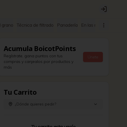
Login
l grano
Técnica de filtrado
Panadería
En las rocas
Nitro
M
Acumula
BoicotPoints
Regístrate, gana puntos con tus
Únete
compras y canjealos por productos y
más
Tu Carrito
¿Dónde quieres pedir?
Tu carrito esta vacío