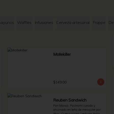
sayunos
Waffles
Infusiones
Cerveza artesanal
Frappe
De
Mollekiller
$149.00
Reuben Sandwich
Pan blanco, Pastrami curado y 
ahumado en leña de mesquite por 
9hrs, Queso suizo, Lechuga italiana 