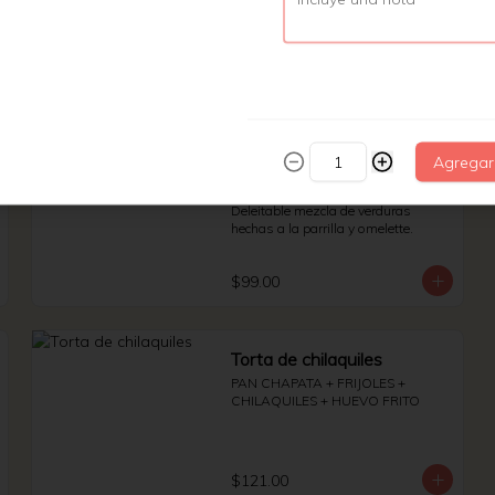
$79.00
Omelette de verduras
Agregar
asadas
Deleitable mezcla de verduras 
hechas a la parrilla y omelette.
$99.00
Torta de chilaquiles
PAN CHAPATA + FRIJOLES + 
CHILAQUILES + HUEVO FRITO
$121.00