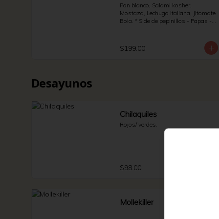
Pan blanco, Salami kosher, 
Mostaza, Lechuga italiana, Jitomate 
Bola. * Side de pepinillos - Papas - 
Jalapeño.
$199.00
Desayunos
Chilaquiles
Rojos/ verdes.
$98.00
Mollekiller