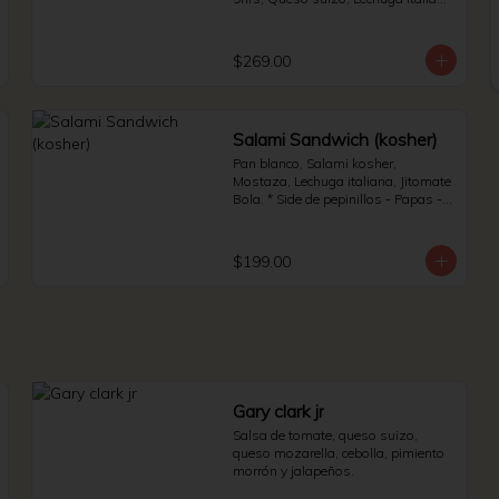
y Jitomate bola. * Side de pepinillos 
- Aderezo ruso - Sauerkraut.
$269.00
Salami Sandwich (kosher)
Pan blanco, Salami kosher, 
Mostaza, Lechuga italiana, Jitomate 
Bola. * Side de pepinillos - Papas - 
Jalapeño.
$199.00
Gary clark jr
Salsa de tomate, queso suizo, 
queso mozarella, cebolla, pimiento 
morrón y jalapeños.