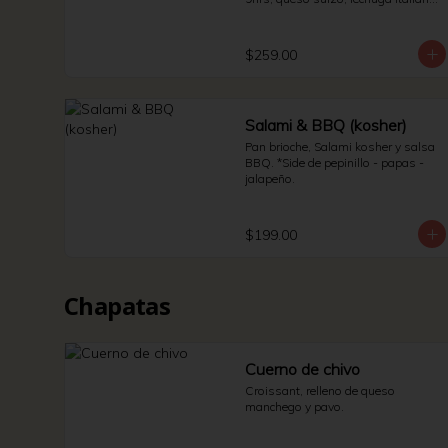
y jitomate bola. * Side de pepinillos - 
aderezo ruso - sauerkraut.
$259.00
Salami & BBQ (kosher)
Pan brioche, Salami kosher y salsa 
BBQ. *Side de pepinillo - papas - 
jalapeño.
$199.00
Chapatas
Cuerno de chivo
Croissant, relleno de queso 
manchego y pavo.