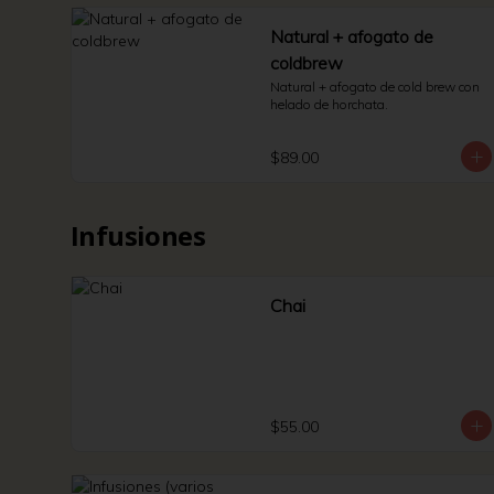
Natural + afogato de
coldbrew
Natural + afogato de cold brew con 
helado de horchata.
$89.00
Infusiones
Chai
$55.00