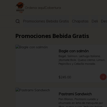
Ordena aquí
Cobertura
Promociones Bebida Gratis
Chapatas
Deli
De
Promociones Bebida Gratis
Bagle con salmón
Bagel, Salmon, Lechuga Italiana, 
Jitomate Bola, Queso crema, Limon, 
Pepinillos y Cebolla morada.
$245.00
Pastrami Sandwich
Pan Blanco, Pastrami curado y 
ahumado en leña de mesquite por 
9hrs, queso suizo, lechuga italiana 