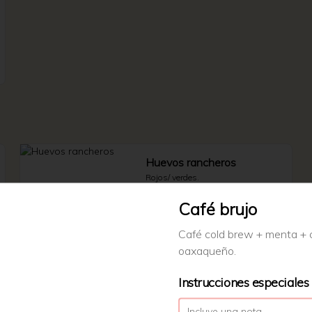
Huevos rancheros
Rojos/ verdes.
Café brujo
Café cold brew + menta + 
$95.00
oaxaqueño.
Instrucciones especiales
Molletes
Molletes.