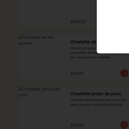
$149.00
Omelette de tres quesos
Mezcla de queso manchego, suizo y 
mozarella derretidos y acobijados 
por un exquisito omelette.
$99.00
Omelette jamón de pavo
Omellete desbordante de jamón de 
pavo y queso mozarella derretido.
$99.00