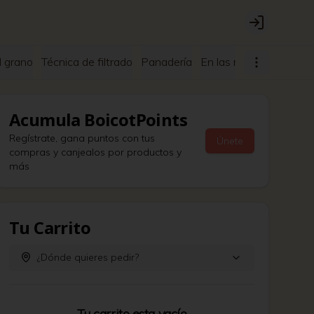
Login
l grano
Técnica de filtrado
Panadería
En las rocas
Nitro
M
Acumula
BoicotPoints
Regístrate, gana puntos con tus
Únete
compras y canjealos por productos y
más
Tu Carrito
¿Dónde quieres pedir?
Tu carrito esta vacío