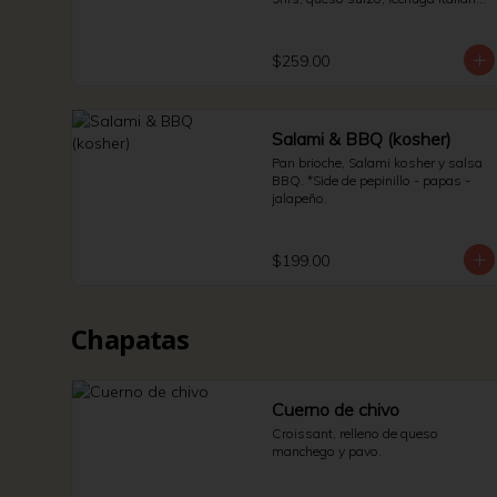
y jitomate bola. * Side de pepinillos - 
aderezo ruso - sauerkraut.
$259.00
Salami & BBQ (kosher)
Pan brioche, Salami kosher y salsa 
BBQ. *Side de pepinillo - papas - 
jalapeño.
$199.00
Chapatas
Cuerno de chivo
Croissant, relleno de queso 
manchego y pavo.