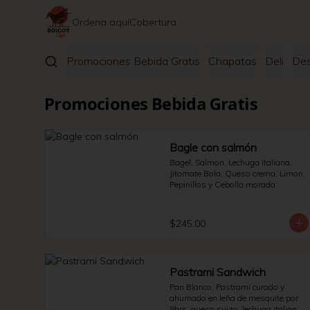
Ordena aquí
Cobertura
Promociones Bebida Gratis
Chapatas
Deli
De
Promociones Bebida Gratis
Bagle con salmón
Bagel, Salmon, Lechuga Italiana, 
Jitomate Bola, Queso crema, Limon, 
Pepinillos y Cebolla morada.
$245.00
Pastrami Sandwich
Pan Blanco, Pastrami curado y 
ahumado en leña de mesquite por 
9hrs, queso suizo, lechuga italiana 