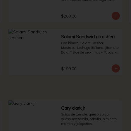
y Jitomate bola. * Side de pepinillos 
- Aderezo ruso - Sauerkraut.
$269.00
Salami Sandwich (kosher)
Pan blanco, Salami kosher, 
Mostaza, Lechuga italiana, Jitomate 
Bola. * Side de pepinillos - Papas - 
Jalapeño.
$199.00
Gary clark jr
Salsa de tomate, queso suizo, 
queso mozarella, cebolla, pimiento 
morrón y jalapeños.