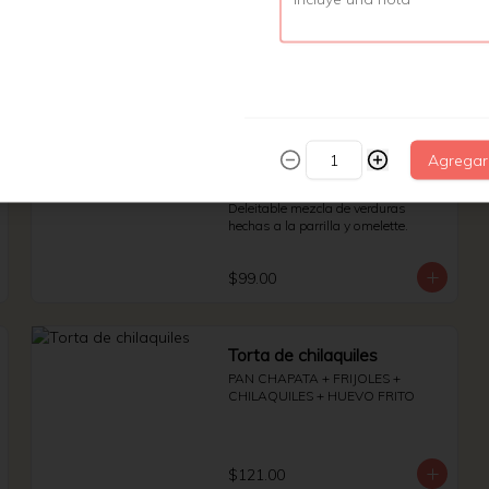
$79.00
Omelette de verduras
Agregar
asadas
Deleitable mezcla de verduras 
hechas a la parrilla y omelette.
$99.00
Torta de chilaquiles
PAN CHAPATA + FRIJOLES + 
CHILAQUILES + HUEVO FRITO
$121.00