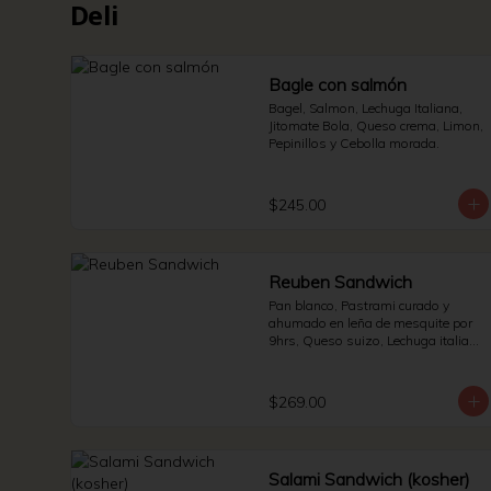
Deli
Bagle con salmón
Bagel, Salmon, Lechuga Italiana, 
Jitomate Bola, Queso crema, Limon, 
Pepinillos y Cebolla morada.
$245.00
Reuben Sandwich
Pan blanco, Pastrami curado y 
ahumado en leña de mesquite por 
9hrs, Queso suizo, Lechuga italiana 
y Jitomate bola. * Side de pepinillos 
- Aderezo ruso - Sauerkraut.
$269.00
Salami Sandwich (kosher)