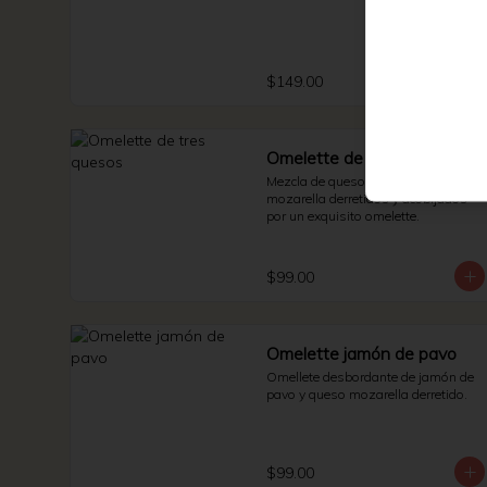
$149.00
Omelette de tres quesos
Mezcla de queso manchego, suizo y 
mozarella derretidos y acobijados 
por un exquisito omelette.
$99.00
Omelette jamón de pavo
Omellete desbordante de jamón de 
pavo y queso mozarella derretido.
$99.00