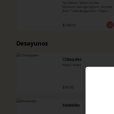
Pan blanco, Salami kosher, 
Mostaza, Lechuga italiana, Jitomate 
Bola. * Side de pepinillos - Papas - 
Jalapeño.
$199.00
Desayunos
Chilaquiles
Rojos/ verdes.
$98.00
Mollekiller