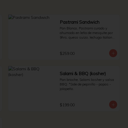
Pastrami Sandwich
Pan Blanco, Pastrami curado y 
ahumado en leña de mesquite por 
9hrs, queso suizo, lechuga italiana 
y jitomate bola. * Side de pepinillos - 
aderezo ruso - sauerkraut.
$259.00
Salami & BBQ (kosher)
Pan brioche, Salami kosher y salsa 
BBQ. *Side de pepinillo - papas - 
jalapeño.
$199.00