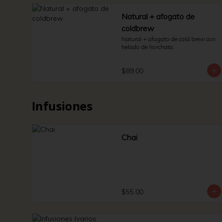
Natural + afogato de
coldbrew
Natural + afogato de cold brew con 
helado de horchata.
$89.00
Infusiones
Chai
$55.00