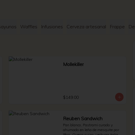
sayunos
Waffles
Infusiones
Cerveza artesanal
Frappe
De
Mollekiller
$149.00
Reuben Sandwich
Pan blanco, Pastrami curado y 
ahumado en leña de mesquite por 
9hrs, Queso suizo, Lechuga italiana 