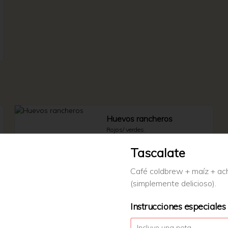
Huevos rancheros
Rojos/ verdes.
Tascalate
Café coldbrew + maíz + ac
$95.00
(simplemente delicioso).
Instrucciones especiales
Molletes
Molletes.