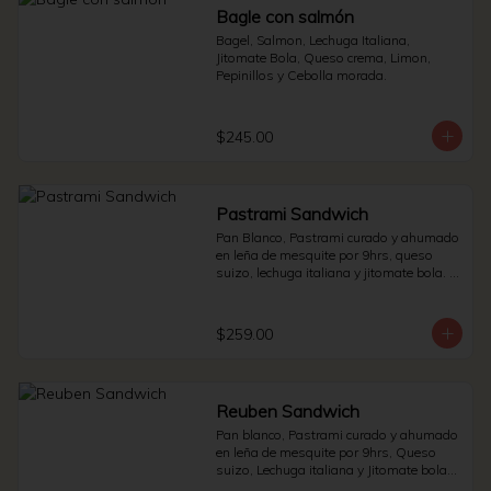
Bagle con salmón
Bagel, Salmon, Lechuga Italiana, 
Jitomate Bola, Queso crema, Limon, 
Pepinillos y Cebolla morada.
$245.00
Pastrami Sandwich
Pan Blanco, Pastrami curado y ahumado 
en leña de mesquite por 9hrs, queso 
suizo, lechuga italiana y jitomate bola. * 
Side de pepinillos - aderezo ruso - 
sauerkraut.
$259.00
Reuben Sandwich
Pan blanco, Pastrami curado y ahumado 
en leña de mesquite por 9hrs, Queso 
suizo, Lechuga italiana y Jitomate bola. * 
Side de pepinillos - Aderezo ruso - 