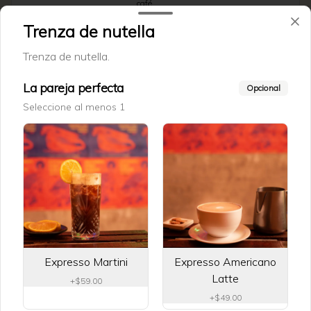
café.
Trenza de nutella
$59.00
Trenza de nutella.
La pareja perfecta
Opcional
Prensa francesa
Seleccione al menos 1
Captura mas el sabor del grano del café 
y aceites asenciales.
$59.00
Sifon japonez
Este proceso resalta el aroma floral del 
café.
Expresso Martini
Expresso Americano
Latte
+
$59.00
+
$49.00
$59.00