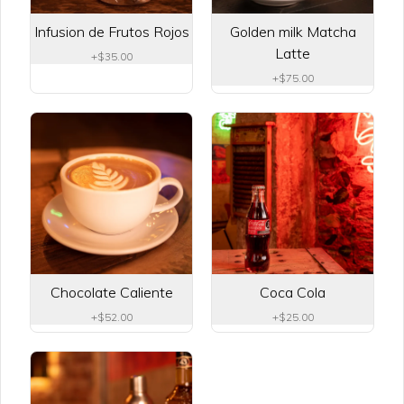
Infusion de Frutos Rojos
Pastel 3 leches
Golden milk Matcha
Pastel 3 leches.
Latte
+
$35.00
+
$75.00
$65.00
Pastel 4 chocolates
Pastel 4 chocolates.
Chocolate Caliente
Coca Cola
$65.00
+
$52.00
+
$25.00
Pastel de chocolate
Pastel de chocolate.