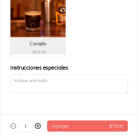
$75.00
Tarta datil
Carajillo
Tarata de datil + nuez.
+
$79.00
Instrucciones especiales
$69.00
Trenza cinammon roll
Agregar
$79.00
$79.00