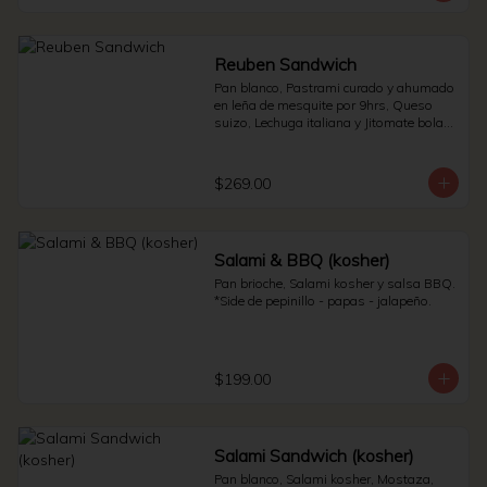
Reuben Sandwich
Pan blanco, Pastrami curado y ahumado 
en leña de mesquite por 9hrs, Queso 
suizo, Lechuga italiana y Jitomate bola. * 
Side de pepinillos - Aderezo ruso - 
Sauerkraut.
$269.00
Salami & BBQ (kosher)
Pan brioche, Salami kosher y salsa BBQ. 
*Side de pepinillo - papas - jalapeño.
$199.00
Salami Sandwich (kosher)
Pan blanco, Salami kosher, Mostaza, 