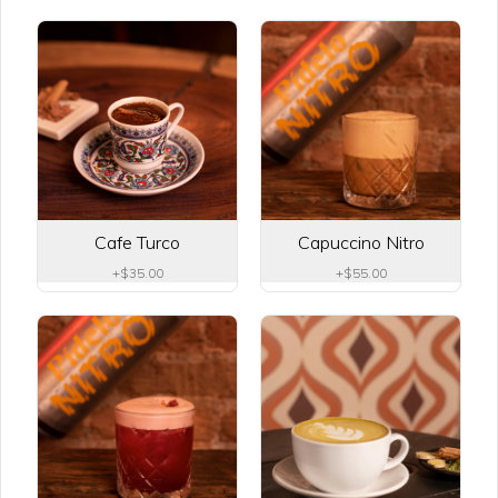
Panadería
Panque de matcha
Panque de matcha.
Cafe Turco
Capuccino Nitro
$45.00
+
$35.00
+
$55.00
Panques
Plátano, almendras, blueberrie, limón, 
cookies & cream.
$42.00