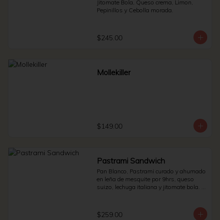
Jitomate Bola, Queso crema, Limon, 
Pepinillos y Cebolla morada.
$245.00
Mollekiller
$149.00
Pastrami Sandwich
Pan Blanco, Pastrami curado y ahumado 
en leña de mesquite por 9hrs, queso 
suizo, lechuga italiana y jitomate bola. * 
Side de pepinillos - aderezo ruso - 
sauerkraut.
$259.00